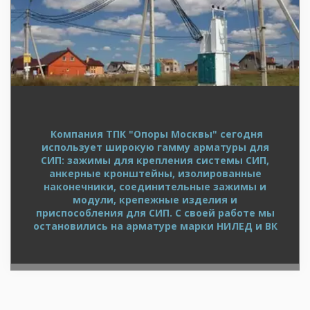
Компания ТПК "Опоры Москвы" сегодня
использует широкую гамму арматуры для
СИП: зажимы для крепления системы СИП,
анкерные кронштейны, изолированные
наконечники, соединительные зажимы и
модули, крепежные изделия и
приспособления для СИП. С своей работе мы
остановились на арматуре марки НИЛЕД и ВК