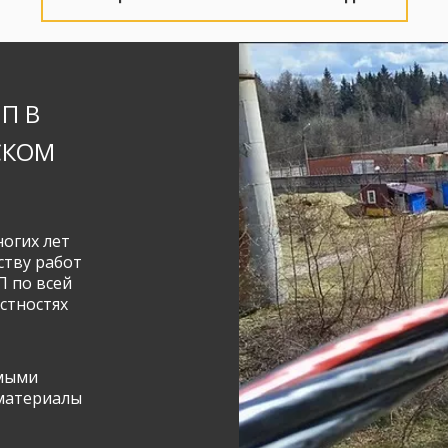
 В 
КОМ 
гих лет 
тву работ 
 по всей 
стностях 
мыми 
материалы 