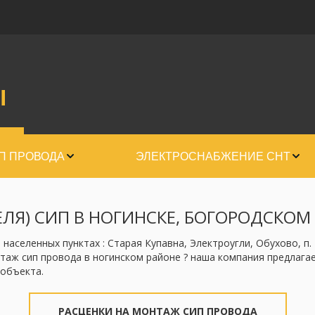
Ы
П ПРОВОДА
ЭЛЕКТРОСНАБЖЕНИЕ СНТ
ЛЯ) СИП В НОГИНСКЕ, БОГОРОДСКОМ
аселенных пунктах : Старая Купавна, Электроугли, Обухово, п. 
аж сип провода в ногинском районе ? наша компания предлагает
объекта.
РАСЦЕНКИ НА МОНТАЖ СИП ПРОВОДА