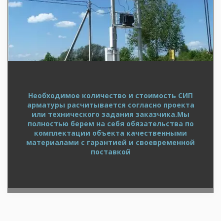
Необходимое количество и стоимость СИП
арматуры расчитывается согласно проекта
или технического задания заказчика.Мы
полностью берем на себя обязательства по
комплектации объекта качественными
материалами с гарантией и своевременной
поставкой